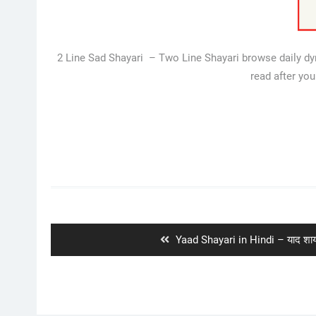
2 Line Sad Shayari – Two Line Shayari browse daily dyna
read after yo
Post
navigation
Previous
Yaad Shayari in Hindi – याद शायर
post: