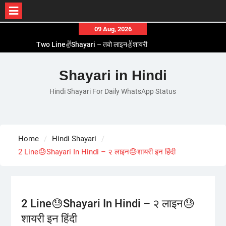
Skip
09 Aug, 2026
to
Two Line✌️Shayari – तवो लाइन✌️शायरी
content
Love😓Lines In Hindi – लव😓लाइन्स इन हिंदी
Romantic Love😽Status – रोमांटिक लव😽स्टेटस
Shayari in Hindi
Love🥳Poetry In Hindi – लव🥳पोएट्री इन हिंदी
Hindi Shayari For Daily WhatsApp Status
1 Line☝️Shayari In Hindi – १ लाइन☝️शायरी इन हिंदी
Home
Hindi Shayari
2 Line😓Shayari In Hindi – २ लाइन😓शायरी इन हिंदी
2 Line😓Shayari In Hindi – २ लाइन😓
शायरी इन हिंदी