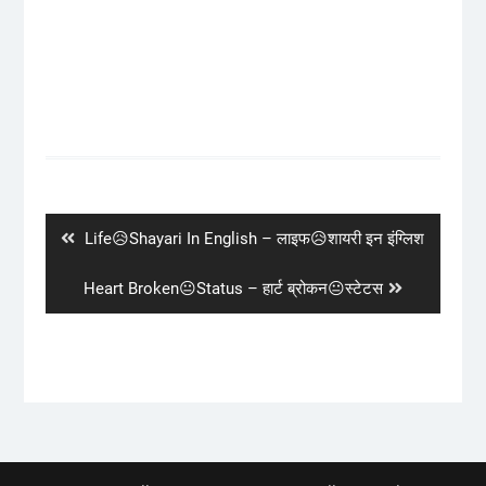
Post
navigation
Previous
Life😥Shayari In English – लाइफ😥शायरी इन इंग्लिश
post:
Next
Heart Broken😐Status – हार्ट ब्रोकन😐स्टेटस
post: