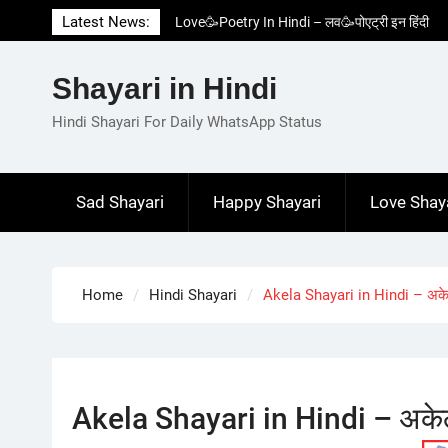
Skip
Latest News:
Love🥳Poetry In Hindi – लव🥳पोएट्री इन हिंदी
to
1 Line☝️Shayari In Hindi – १ लाइन☝️शायरी इन
content
हिंदी
Shayari in Hindi
Two Line✌️Shayari – तवो लाइन✌️शायरी
Love😓Lines In Hindi – लव😓लाइन्स इन हिंदी
Hindi Shayari For Daily WhatsApp Status
Romantic Love😽Status – रोमांटिक लव😽स्टेटस
Sad Shayari
Happy Shayari
Love Shay
Home
Hindi Shayari
Akela Shayari in Hindi – अकेल
Akela Shayari in Hindi – अकेला