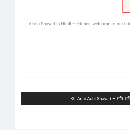
Akela Shayari in Hindi – Friends, welcome to our lat
Post
navigation
Previous
Achi Achi Shayari – अछि अछि
post: