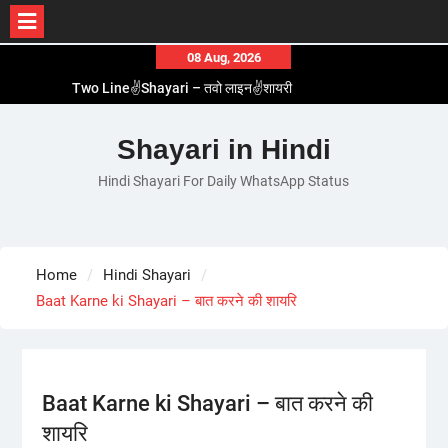
Skip
08 Aug, 2026
to
Two Line✌️Shayari – तवो लाइन✌️शायरी
content
Love😓Lines In Hindi – लव😓लाइन्स इन हिंदी
Romantic Love😽Status – रोमांटिक लव😽स्टेटस
Shayari in Hindi
Love🥳Poetry In Hindi – लव🥳पोएट्री इन हिंदी
Hindi Shayari For Daily WhatsApp Status
1 Line☝️Shayari In Hindi – १ लाइन☝️शायरी इन हिंदी
Home
Hindi Shayari
Baat Karne ki Shayari – बात करने की शायरि
Baat Karne ki Shayari – बात करने की
शायरि