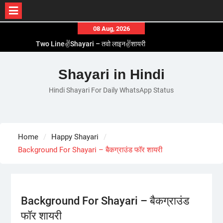
Skip
08 Aug, 2026
to
Two Line✌️Shayari – तवो लाइन✌️शायरी
content
Love😓Lines In Hindi – लव😓लाइन्स इन हिंदी
Romantic Love😽Status – रोमांटिक लव😽स्टेटस
Shayari in Hindi
Love🥳Poetry In Hindi – लव🥳पोएट्री इन हिंदी
Hindi Shayari For Daily WhatsApp Status
1 Line☝️Shayari In Hindi – १ लाइन☝️शायरी इन हिंदी
Home
Happy Shayari
Background For Shayari – बैकग्राउंड फॉर शायरी
Background For Shayari – बैकग्राउंड
फॉर शायरी