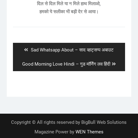
दिल से दिल मिले या न मिले हाथ मिलाओ,
हमको ये सलीका भी बड़ी देर से आया।
Post
navigation
Previous
Sad Whatsapp About – साद व्हाट्सप्प अबाउट
post:
Next
Good Morning Love Hindi – गुड मॉर्निंग लव हिंदी
post:
Copyright © All rights reserved by BigBull Web Solutions
Magazine Power by
WEN Themes