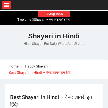
Skip
10 Aug, 2026
Two Line✌️Shayari – तवो लाइन✌️शायरी
to
Love😓Lines In Hindi – लव😓लाइन्स इन हिंदी
content
Romantic Love😽Status – रोमांटिक लव😽स्टेटस
Shayari in Hindi
Love🥳Poetry In Hindi – लव🥳पोएट्री इन हिंदी
1 Line☝️Shayari In Hindi – १ लाइन☝️शायरी इन हिंदी
Hindi Shayari For Daily WhatsApp Status
Home
Happy Shayari
Best Shayari in Hindi – बेस्ट शायरी इन हिंदी
Best Shayari in Hindi – बेस्ट शायरी इन
हिंदी