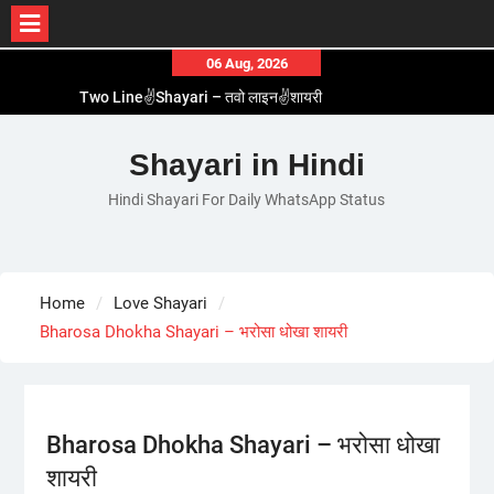
Skip
06 Aug, 2026
to
Two Line✌️Shayari – तवो लाइन✌️शायरी
content
Love😓Lines In Hindi – लव😓लाइन्स इन हिंदी
Romantic Love😽Status – रोमांटिक लव😽स्टेटस
Shayari in Hindi
Love🥳Poetry In Hindi – लव🥳पोएट्री इन हिंदी
Hindi Shayari For Daily WhatsApp Status
1 Line☝️Shayari In Hindi – १ लाइन☝️शायरी इन हिंदी
Home
Love Shayari
Bharosa Dhokha Shayari – भरोसा धोखा शायरी
Bharosa Dhokha Shayari – भरोसा धोखा
शायरी