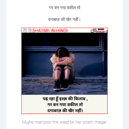
गर बन गया वकील तो
दगाबाज़ की खैर नहीं।
Mujhe manzoor the waqt ke har sitam magar