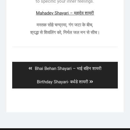
to specific your inner feelings.
Mahadev Shayari – महादेव शायरी
मस्तक सोहे ‪चन्द्रमा‬, गंग ‪‎जटा‬ के बीच,
श्रद्धा‬ से ‪‎शिवलिंग‬ को, निर्मल जल मन से सीच।
Post
navigation
Previous
Bhai Behan Shayari – भाई बहिन शायरी
post:
Next
Birthday Shayari- बर्थडे शायरी
post: