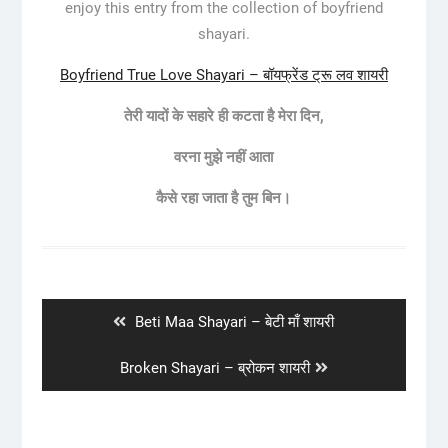
enjoy this entry from the collection of boyfriend
shayari.
Boyfriend True Love Shayari – बॉयफ्रेंड ट्रू लव शायरी
तेरी
यादों
के
सहारे
ही
कटता
है
मेरा
दिन
,
वरना
मुझे
नहीं
आता
कैसे
रहा
जाता
है
तुम
बिन।
Post
navigation
Previous
Beti Maa Shayari – बेटी माँ शायरी
post:
Next
Broken Shayari – ब्रोकन शायरी
post: