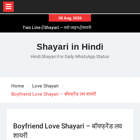
Skip
08 Aug, 2026
to
Two Line✌️Shayari – तवो लाइन✌️शायरी
content
Love😓Lines In Hindi – लव😓लाइन्स इन हिंदी
Romantic Love😽Status – रोमांटिक लव😽स्टेटस
Shayari in Hindi
Love🥳Poetry In Hindi – लव🥳पोएट्री इन हिंदी
Hindi Shayari For Daily WhatsApp Status
1 Line☝️Shayari In Hindi – १ लाइन☝️शायरी इन हिंदी
Home
Love Shayari
Boyfriend Love Shayari – बॉयफ्रेंड लव शायरी
Boyfriend Love Shayari – बॉयफ्रेंड लव
शायरी