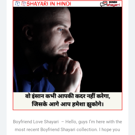
Boyfriend Love Shayari – Hello, guys I’m here with the
most recent Boyfriend Shayari collection. I hope you