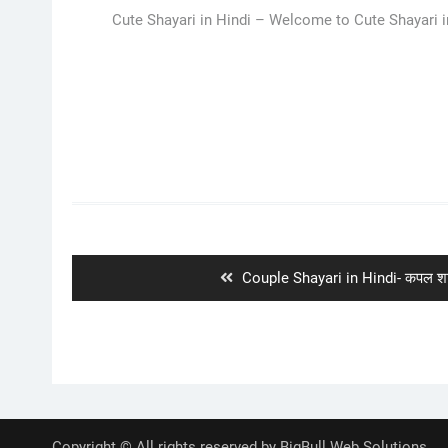
Cute Shayari in Hindi – Welcome to Cute Shayari in
Post
navigation
Previous
Couple Shayari in Hindi- कपल शाय
post:
Copyright © All rights reserved by BigBull Web Solutions