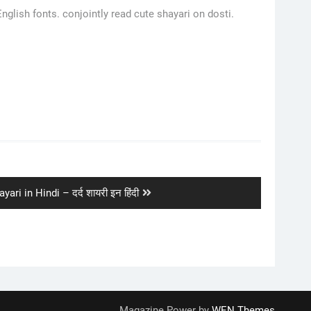
glish fonts. conjointly read cute shayari on dosti.
ari in Hindi – दर्द शायरी इन हिंदी
Magazine Power by
WEN Themes