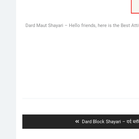
Dard Maut Shayari – Hello friends, here is the Best At
Post
navigation
Previous
Dard Block Shayari – दर्द ब्लॉ
post: