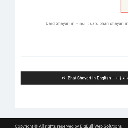
Dard Shayari in Hindi : dard bhari shayari i
Post
navigation
Previous
Bhai Shayari in English – भाई शायर
post:
Copyright © All rights reserved by BigBull Web Solutions