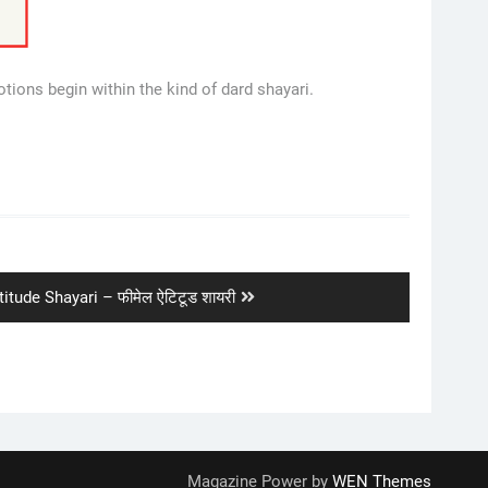
otions begin within the kind of dard shayari.
itude Shayari – फीमेल ऐटिटूड शायरी
Magazine Power by
WEN Themes