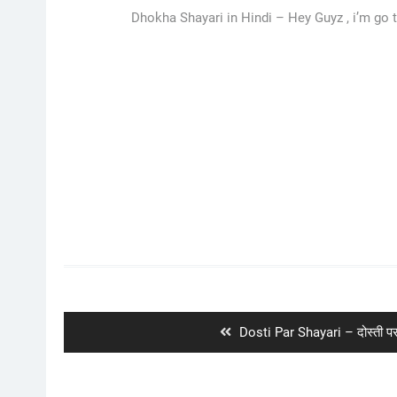
Dhokha Shayari in Hindi – Hey Guyz , i’m go t
Post
navigation
Previous
Dosti Par Shayari – दोस्ती पर
post: