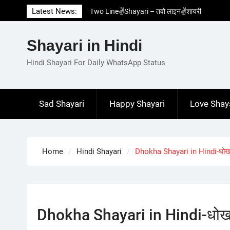
Skip
Latest News:
Two Line✌️Shayari – तवो लाइन✌️शायरी
to
Love😓Lines In Hindi – लव😓लाइन्स इन हिंदी
content
Romantic Love😽Status – रोमांटिक लव😽स्टेटस
Shayari in Hindi
Love🥳Poetry In Hindi – लव🥳पोएट्री इन हिंदी
1 Line☝️Shayari In Hindi – १ लाइन☝️शायरी इन
Hindi Shayari For Daily WhatsApp Status
हिंदी
Sad Shayari
Happy Shayari
Love Shay
Home
Hindi Shayari
Dhokha Shayari in Hindi-धोखा 
Dhokha Shayari in Hindi-धोखा 