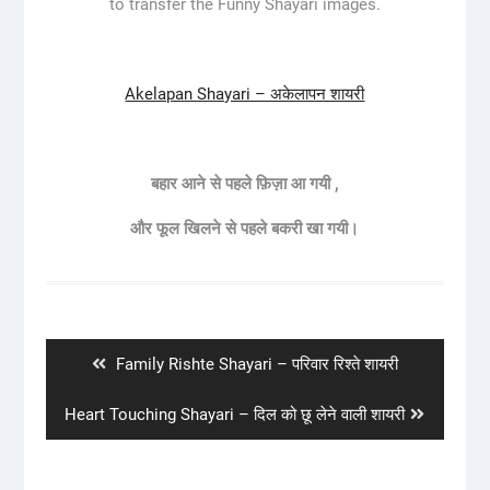
to transfer the Funny Shayari images.
Akelapan Shayari – अकेलापन शायरी
बहार
आने
से
पहले
फ़िज़ा
आ
गयी
,
और
फूल
खिलने
से
पहले
बकरी
खा
गयी।
Post
navigation
Previous
Family Rishte Shayari – परिवार रिश्ते शायरी
post:
Next
Heart Touching Shayari – दिल को छू लेने वाली शायरी
post: