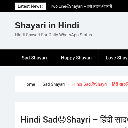
Skip
Latest News:
Two Line✌️Shayari – तवो लाइन✌️शायरी
to
Love😓Lines In Hindi – लव😓लाइन्स इन हिंदी
content
Romantic Love😽Status – रोमांटिक लव😽स्टेटस
Shayari in Hindi
Love🥳Poetry In Hindi – लव🥳पोएट्री इन हिंदी
1 Line☝️Shayari In Hindi – १ लाइन☝️शायरी इन
Hindi Shayari For Daily WhatsApp Status
हिंदी
Sad Shayari
Happy Shayari
Love Shay
Home
Sad Shayari
Hindi Sad😞Shayri – हिंदी साद
Hindi Sad😞Shayri – हिंदी साद