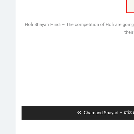
Holi Shayari Hindi – The competition of Holi are going 
thei
Post
navigation
Previous
Ghamand Shayari – घमंड श
post: