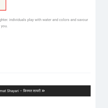
ghter. individuals play with water and colors and savour
 you.
xt
mat Shayari – किस्मत शायरी
t: