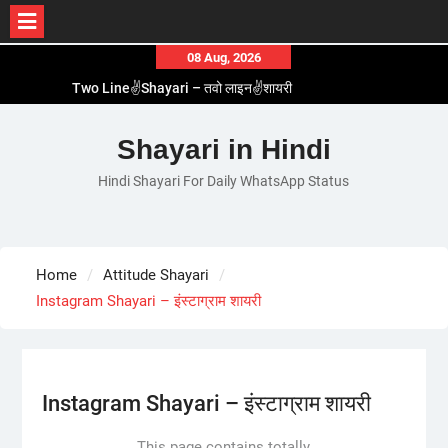
Skip
08 Aug, 2026
to
Two Line✌️Shayari – तवो लाइन✌️शायरी
content
Love😓Lines In Hindi – लव😓लाइन्स इन हिंदी
Romantic Love😽Status – रोमांटिक लव😽स्टेटस
Shayari in Hindi
Love🥳Poetry In Hindi – लव🥳पोएट्री इन हिंदी
Hindi Shayari For Daily WhatsApp Status
1 Line☝️Shayari In Hindi – १ लाइन☝️शायरी इन हिंदी
Home
Attitude Shayari
Instagram Shayari – इंस्टाग्राम शायरी
Instagram Shayari – इंस्टाग्राम शायरी
This page contains totally