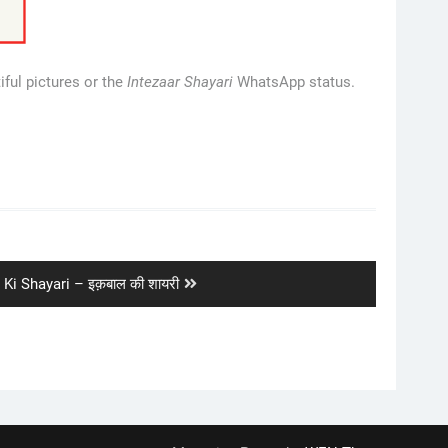
iful pictures or the
Intezaar Shayari
WhatsApp status.
 Ki Shayari – इक़बाल की शायरी