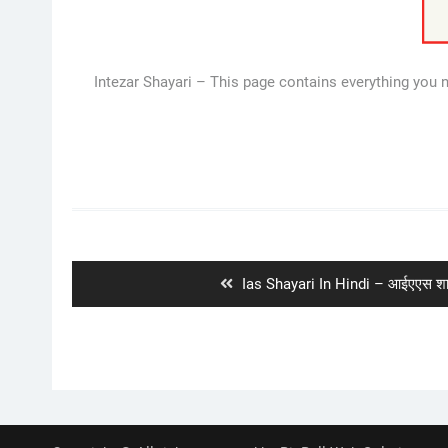
Intezar Shayari – This page contains everything you 
Post
navigation
Previous
Ias Shayari In Hindi – आईएएस शाय
post: