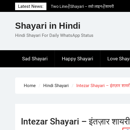
Skip
Latest News:
Two Line✌️Shayari – तवो लाइन✌️शायरी
to
Love😓Lines In Hindi – लव😓लाइन्स इन हिंदी
content
Romantic Love😽Status – रोमांटिक लव😽स्टेटस
Shayari in Hindi
Love🥳Poetry In Hindi – लव🥳पोएट्री इन हिंदी
1 Line☝️Shayari In Hindi – १ लाइन☝️शायरी इन
Hindi Shayari For Daily WhatsApp Status
हिंदी
Sad Shayari
Happy Shayari
Love Shay
Home
Hindi Shayari
Intezar Shayari – इंतज़ार शायर
Intezar Shayari – इंतज़ार शायरी