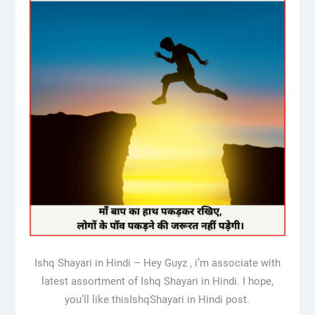
Ishq Shayari in Hindi – Hey Guyz , i’m associate with
latest assortment of Ishq Shayari in Hindi. I hope,
you’ll like thisIshqShayari in Hindi post.