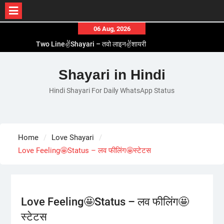
Skip
06 Aug, 2026
to
Two Line✌️Shayari – तवो लाइन✌️शायरी
content
Love😓Lines In Hindi – लव😓लाइन्स इन हिंदी
Romantic Love😽Status – रोमांटिक लव😽स्टेटस
Shayari in Hindi
Love🥳Poetry In Hindi – लव🥳पोएट्री इन हिंदी
Hindi Shayari For Daily WhatsApp Status
1 Line☝️Shayari In Hindi – १ लाइन☝️शायरी इन हिंदी
Home
Love Shayari
Love Feeling🤩Status – लव फीलिंग🤩स्टेटस
Love Feeling🤩Status – लव फीलिंग🤩
स्टेटस