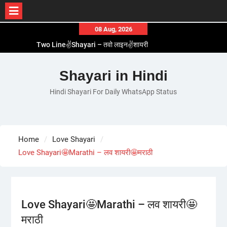
Skip
08 Aug, 2026
to
Two Line✌️Shayari – तवो लाइन✌️शायरी
content
Love😓Lines In Hindi – लव😓लाइन्स इन हिंदी
Romantic Love😽Status – रोमांटिक लव😽स्टेटस
Shayari in Hindi
Love🥳Poetry In Hindi – लव🥳पोएट्री इन हिंदी
Hindi Shayari For Daily WhatsApp Status
1 Line☝️Shayari In Hindi – १ लाइन☝️शायरी इन हिंदी
Home
Love Shayari
Love Shayari🤩Marathi – लव शायरी🤩मराठी
Love Shayari🤩Marathi – लव शायरी🤩
मराठी