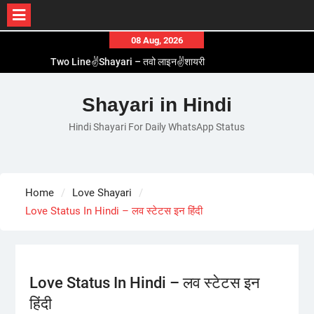
Skip
08 Aug, 2026
to
Two Line✌️Shayari – तवो लाइन✌️शायरी
content
Love😓Lines In Hindi – लव😓लाइन्स इन हिंदी
Romantic Love😽Status – रोमांटिक लव😽स्टेटस
Shayari in Hindi
Love🥳Poetry In Hindi – लव🥳पोएट्री इन हिंदी
Hindi Shayari For Daily WhatsApp Status
1 Line☝️Shayari In Hindi – १ लाइन☝️शायरी इन हिंदी
Home
Love Shayari
Love Status In Hindi – लव स्टेटस इन हिंदी
Love Status In Hindi – लव स्टेटस इन
हिंदी