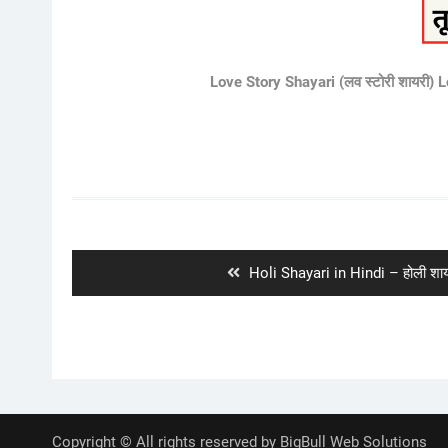
Love Story Shayari (लव स्टोरी शायरी)
Post
navigation
Previous
Holi Shayari in Hindi – होली शायर
post:
Copyright © All rights reserved by BigBull Web Solutions