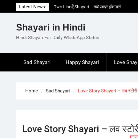
Skip
Latest News:
Two Line✌️Shayari – तवो लाइन✌️शायरी
to
Love😓Lines In Hindi – लव😓लाइन्स इन हिंदी
content
Romantic Love😽Status – रोमांटिक लव😽स्टेटस
Shayari in Hindi
Love🥳Poetry In Hindi – लव🥳पोएट्री इन हिंदी
1 Line☝️Shayari In Hindi – १ लाइन☝️शायरी इन
Hindi Shayari For Daily WhatsApp Status
हिंदी
Sad Shayari
Happy Shayari
Love Shay
Home
Sad Shayari
Love Story Shayari – लव स्टोरी
Love Story Shayari – लव स्टोर