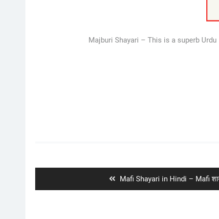
Majburi Shayari – This is a superb Urdu m
Post
navigation
Previous
Mafi Shayari in Hindi – Mafi शायर
post: