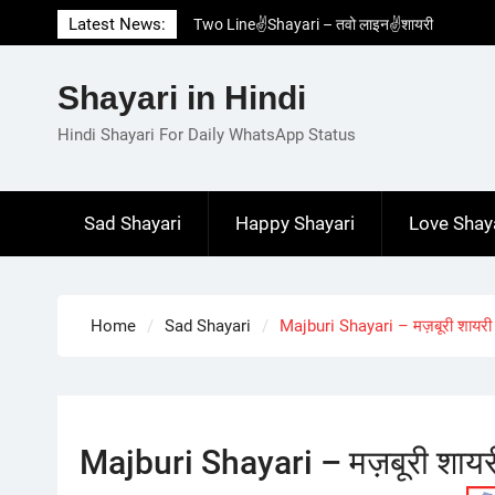
Skip
Latest News:
Two Line✌️Shayari – तवो लाइन✌️शायरी
to
Love😓Lines In Hindi – लव😓लाइन्स इन हिंदी
content
Romantic Love😽Status – रोमांटिक लव😽स्टेटस
Shayari in Hindi
Love🥳Poetry In Hindi – लव🥳पोएट्री इन हिंदी
1 Line☝️Shayari In Hindi – १ लाइन☝️शायरी इन
Hindi Shayari For Daily WhatsApp Status
हिंदी
Sad Shayari
Happy Shayari
Love Shay
Home
Sad Shayari
Majburi Shayari – मज़बूरी शायरी
Majburi Shayari – मज़बूरी शायर