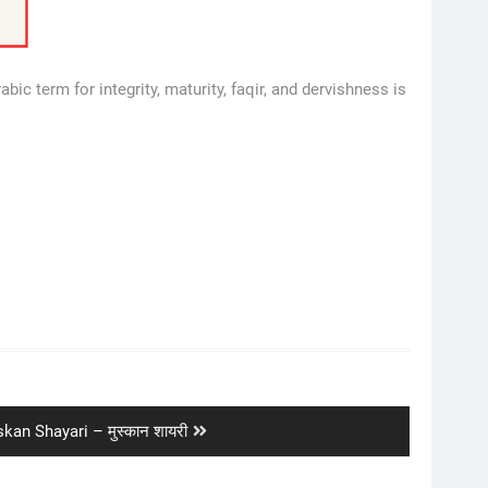
ic term for integrity, maturity, faqir, and dervishness is
t
kan Shayari – मुस्कान शायरी
t: