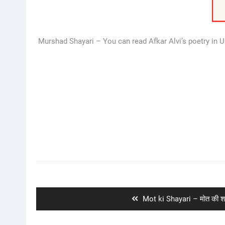
Murshad Shayari – You can read Afkar Alvi’s poetry in Urd
Post
navigation
Previous
Mot ki Shayari – मोत की श
post: