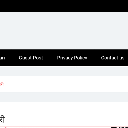
ari
Guest Post
Privacy Policy
Contact us
री
री