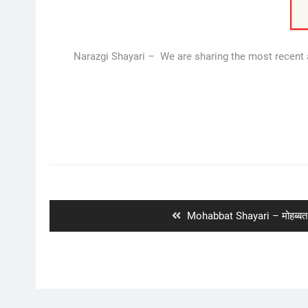
Narazgi Shayari – We are sharing the most recent 
Post
navigation
Previous
Mohabbat Shayari – मोहब्बत
post: