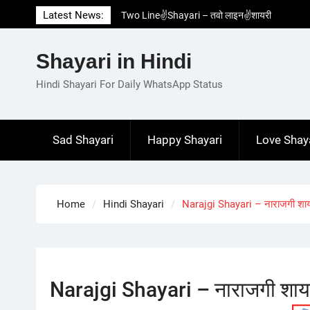
Skip
Latest News:
Two Line✌️Shayari – तवो लाइन✌️शायरी
to
Love😓Lines In Hindi – लव😓लाइन्स इन हिंदी
content
Romantic Love😽Status – रोमांटिक लव😽स्टेटस
Shayari in Hindi
Love🥳Poetry In Hindi – लव🥳पोएट्री इन हिंदी
1 Line☝️Shayari In Hindi – १ लाइन☝️शायरी इन
Hindi Shayari For Daily WhatsApp Status
हिंदी
Sad Shayari
Happy Shayari
Love Shay
Home
Hindi Shayari
Narajgi Shayari – नाराजगी शा
Narajgi Shayari – नाराजगी शाय