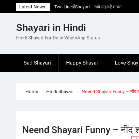
Skip
Latest News:
Two Line✌️Shayari – तवो लाइन✌️शायरी
to
Love😓Lines In Hindi – लव😓लाइन्स इन हिंदी
content
Romantic Love😽Status – रोमांटिक लव😽स्टेटस
Shayari in Hindi
Love🥳Poetry In Hindi – लव🥳पोएट्री इन हिंदी
1 Line☝️Shayari In Hindi – १ लाइन☝️शायरी इन
Hindi Shayari For Daily WhatsApp Status
हिंदी
Sad Shayari
Happy Shayari
Love Shay
Home
Hindi Shayari
Neend Shayari Funny – नींद 
Neend Shayari Funny – नींद श