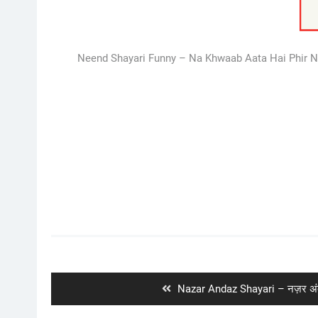
Neend Shayari Funny – Na Khwaab Aata Hai Phir Na N
Post
navigation
Previous
Nazar Andaz Shayari – नज़र अं
post: