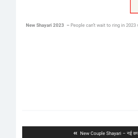
New Shayari 2023 –
People can’t wait to ring in 2023
Post
navigation
Previous
New Couple Shayari – नई कप