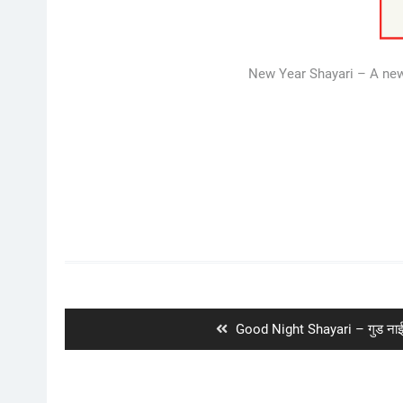
New Year Shayari – A new y
Post
navigation
Previous
Good Night Shayari – गुड नाई
post: