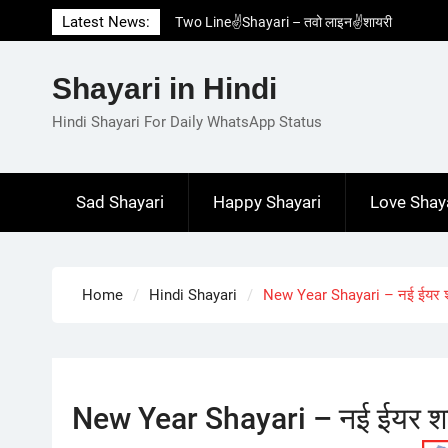
Skip
Latest News:
Two Line✌️Shayari – तवो लाइन✌️शायरी
to
Love😓Lines In Hindi – लव😓लाइन्स इन हिंदी
content
Romantic Love😽Status – रोमांटिक लव😽स्टेटस
Shayari in Hindi
Love🥳Poetry In Hindi – लव🥳पोएट्री इन हिंदी
1 Line☝️Shayari In Hindi – १ लाइन☝️शायरी इन
Hindi Shayari For Daily WhatsApp Status
हिंदी
Sad Shayari
Happy Shayari
Love Shay
Home
Hindi Shayari
New Year Shayari – नई ईयर श
New Year Shayari – नई ईयर श