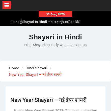
Skip
11 Aug, 2026
to
1 Line☝️Shayari In Hindi – १ लाइन☝️शायरी इन हिंदी
content
Two Line✌️Shayari – तवो लाइन✌️शायरी
Love😓Lines In Hindi – लव😓लाइन्स इन हिंदी
Shayari in Hindi
Romantic Love😽Status – रोमांटिक लव😽स्टेटस
Hindi Shayari For Daily WhatsApp Status
Love🥳Poetry In Hindi – लव🥳पोएट्री इन हिंदी
Home
Hindi Shayari
New Year Shayari – नई ईयर शायरी
New Year Shayari – नई ईयर शायरी
Happy New Year Shayari 2023: The best collection