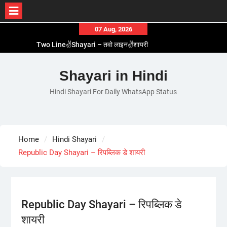
Skip
07 Aug, 2026
to
Two Line✌️Shayari – तवो लाइन✌️शायरी
content
Love😓Lines In Hindi – लव😓लाइन्स इन हिंदी
Romantic Love😽Status – रोमांटिक लव😽स्टेटस
Shayari in Hindi
Love🥳Poetry In Hindi – लव🥳पोएट्री इन हिंदी
Hindi Shayari For Daily WhatsApp Status
1 Line☝️Shayari In Hindi – १ लाइन☝️शायरी इन हिंदी
Home
Hindi Shayari
Republic Day Shayari – रिपब्लिक डे शायरी
Republic Day Shayari – रिपब्लिक डे
शायरी