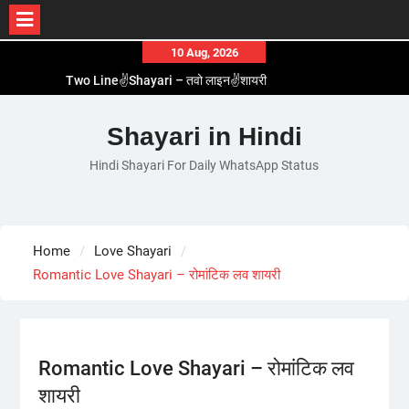
Skip
10 Aug, 2026
to
Two Line✌️Shayari – तवो लाइन✌️शायरी
content
Love😓Lines In Hindi – लव😓लाइन्स इन हिंदी
Romantic Love😽Status – रोमांटिक लव😽स्टेटस
Shayari in Hindi
Love🥳Poetry In Hindi – लव🥳पोएट्री इन हिंदी
Hindi Shayari For Daily WhatsApp Status
1 Line☝️Shayari In Hindi – १ लाइन☝️शायरी इन हिंदी
Home
Love Shayari
Romantic Love Shayari – रोमांटिक लव शायरी
Romantic Love Shayari – रोमांटिक लव
शायरी