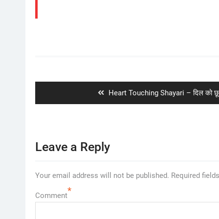
Post
navigation
Previous
Heart Touching Shayari – दिल को छू ल
post:
Leave a Reply
Your email address will not be published.
Required field
*
Comment