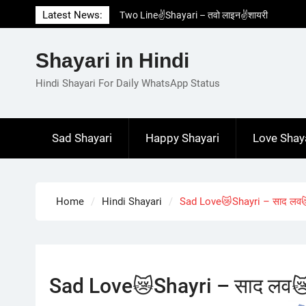
Skip
Latest News:
Two Line✌️Shayari – तवो लाइन✌️शायरी
to
Love😓Lines In Hindi – लव😓लाइन्स इन हिंदी
content
Romantic Love😽Status – रोमांटिक लव😽स्टेटस
Shayari in Hindi
Love🥳Poetry In Hindi – लव🥳पोएट्री इन हिंदी
1 Line☝️Shayari In Hindi – १ लाइन☝️शायरी इन
Hindi Shayari For Daily WhatsApp Status
हिंदी
Sad Shayari
Happy Shayari
Love Shay
Home
Hindi Shayari
Sad Love😿Shayri – साद लव
Sad Love😿Shayri – साद लव