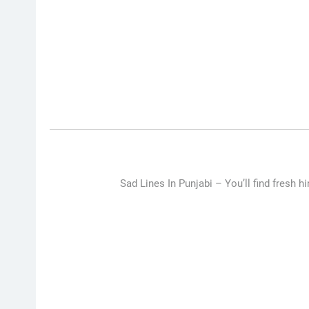
Sad Lines In Punjabi – Y
ou’ll find fresh h