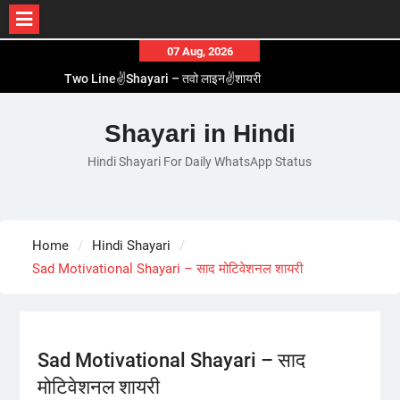
Skip
07 Aug, 2026
to
Two Line✌️Shayari – तवो लाइन✌️शायरी
content
Love😓Lines In Hindi – लव😓लाइन्स इन हिंदी
Romantic Love😽Status – रोमांटिक लव😽स्टेटस
Shayari in Hindi
Love🥳Poetry In Hindi – लव🥳पोएट्री इन हिंदी
Hindi Shayari For Daily WhatsApp Status
1 Line☝️Shayari In Hindi – १ लाइन☝️शायरी इन हिंदी
Home
Hindi Shayari
Sad Motivational Shayari – साद मोटिवेशनल शायरी
Sad Motivational Shayari – साद
मोटिवेशनल शायरी