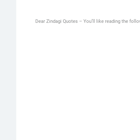
Dear Zindagi Quotes –
You’ll like reading the fol