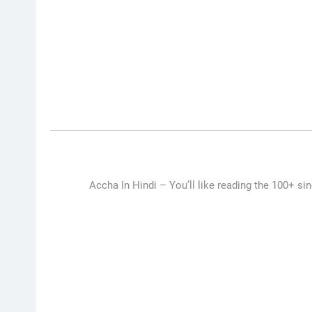
Accha In Hindi –
You’ll like reading the 100+ si