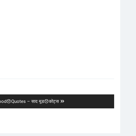
od😞Quotes – साद मूड😞कोट्स