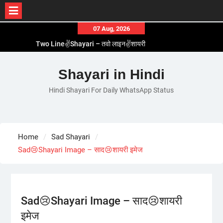
Skip
07 Aug, 2026
to
Two Line✌️Shayari – तवो लाइन✌️शायरी
content
Love😓Lines In Hindi – लव😓लाइन्स इन हिंदी
Romantic Love😽Status – रोमांटिक लव😽स्टेटस
Shayari in Hindi
Love🥳Poetry In Hindi – लव🥳पोएट्री इन हिंदी
Hindi Shayari For Daily WhatsApp Status
1 Line☝️Shayari In Hindi – १ लाइन☝️शायरी इन हिंदी
Home
Sad Shayari
Sad😢Shayari Image – साद😢शायरी इमेज
Sad😢Shayari Image – साद😢शायरी
इमेज