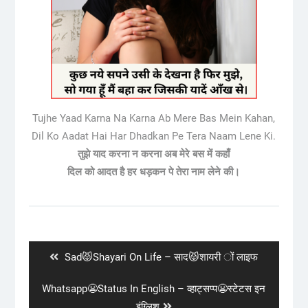
Tujhe Yaad Karna Na Karna Ab Mere Bas Mein Kahan,
Dil Ko Aadat Hai Har Dhadkan Pe Tera Naam Lene Ki.
तुझे याद करना न करना अब मेरे बस में कहाँ
दिल को आदत है हर धड़कन पे तेरा नाम लेने की।
Post
navigation
Previous
Sad😾Shayari On Life – साद😾शायरी ों लाइफ
post:
Next
Whatsapp😬Status In English – व्हाट्सप्प😬स्टेटस इन
post:
इंग्लिश