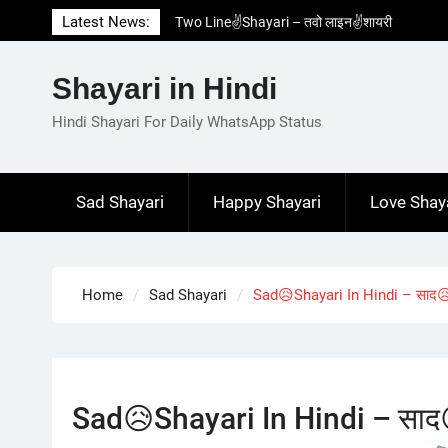
Skip
Latest News:
Two Line✌️Shayari – तवो लाइन✌️शायरी
to
Love😓Lines In Hindi – लव😓लाइन्स इन हिंदी
content
Romantic Love😽Status – रोमांटिक लव😽स्टेटस
Shayari in Hindi
Love🥳Poetry In Hindi – लव🥳पोएट्री इन हिंदी
1 Line☝️Shayari In Hindi – १ लाइन☝️शायरी इन
Hindi Shayari For Daily WhatsApp Status
हिंदी
Sad Shayari
Happy Shayari
Love Shay
Home
Sad Shayari
Sad😥Shayari In Hindi – साद😥श
Sad😥Shayari In Hindi – साद😥