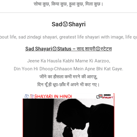
सोचा कुछ, किया कुछ, हुआ कुछ, मिला कुछ।
Sad😟Shayri
about life, sad zindagi shayari, greatest life shayari with image, life 
Sad Shayari😞Status – साद शायरी😞स्टेटस
Jeene Ka Hausla Kabhi Marne Ki Aarzoo,
Din Yoon Hi Dhoop-Chhaaon Mein Apne Bhi Kat Gaye.
जीने का हौसला कभी मरने की आरज़ू,
दिन यूँ ही धूप-छाँव में अपने भी कट गए।