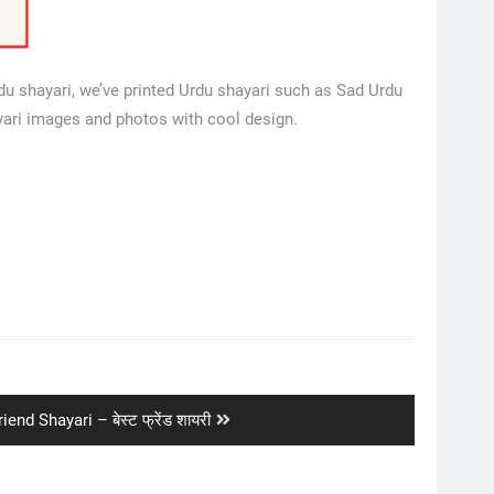
rdu shayari, we’ve printed Urdu shayari such as Sad Urdu
yari images and photos with cool design.
iend Shayari – बेस्ट फ्रेंड शायरी