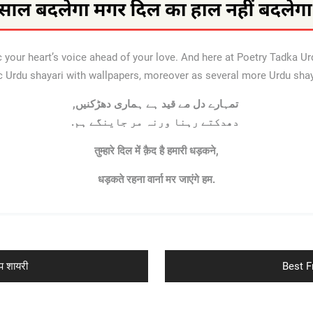
ic your heart’s voice ahead of your love. And here at Poetry Tadka U
c Urdu shayari with wallpapers, moreover as several more Urdu sha
,تمہارے دل مے قید ہے ہماری دھڑکنیں
.دھدکتے رہنا ورنہ مر جاینگے ہم
तुम्हारे दिल में क़ैद है हमारी धड़कने,
धड़कते रहना वार्ना मर जाएंगे हम.
Next
प शायरी
Best Fr
post: