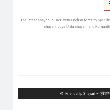
The latest shayari in Urdu with English fonts to specif
shayari, Love Urdu shayari, and Romanti
Post
navigation
Previous
Friendship Shayari – फ्रेंडशि
post: