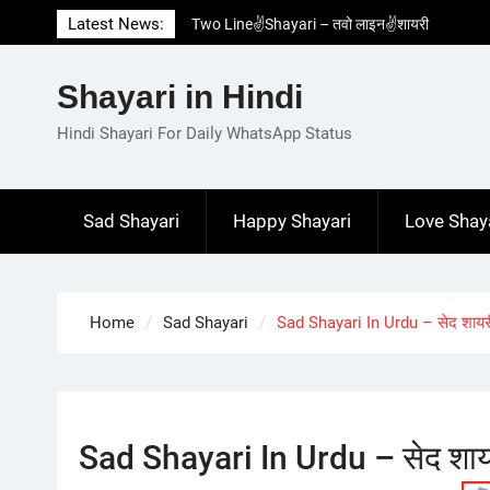
Skip
Latest News:
Two Line✌️Shayari – तवो लाइन✌️शायरी
to
Love😓Lines In Hindi – लव😓लाइन्स इन हिंदी
content
Romantic Love😽Status – रोमांटिक लव😽स्टेटस
Shayari in Hindi
Love🥳Poetry In Hindi – लव🥳पोएट्री इन हिंदी
1 Line☝️Shayari In Hindi – १ लाइन☝️शायरी इन
Hindi Shayari For Daily WhatsApp Status
हिंदी
Sad Shayari
Happy Shayari
Love Shay
Home
Sad Shayari
Sad Shayari In Urdu – सेद शायरी 
Sad Shayari In Urdu – सेद शायरी