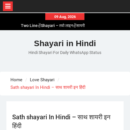
Skip
09 Aug, 2026
to
Two Line✌️Shayari – तवो लाइन✌️शायरी
content
Love😓Lines In Hindi – लव😓लाइन्स इन हिंदी
Romantic Love😽Status – रोमांटिक लव😽स्टेटस
Shayari in Hindi
Love🥳Poetry In Hindi – लव🥳पोएट्री इन हिंदी
Hindi Shayari For Daily WhatsApp Status
1 Line☝️Shayari In Hindi – १ लाइन☝️शायरी इन हिंदी
Home
Love Shayari
Sath shayari In Hindi – साथ शायरी इन हिंदी
Sath shayari In Hindi – साथ शायरी इन
हिंदी