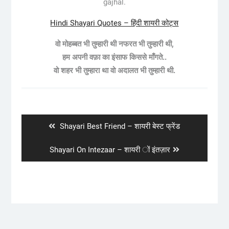
gajhal.
Hindi Shayari Quotes – हिंदी शायरी कोट्स
वो मोहब्बत भी तुम्हारी थी नफरत भी तुम्हारी थी,
हम अपनी वफ़ा का इंसाफ किससे माँगते..
वो शहर भी तुम्हारा था वो अदालत भी तुम्हारी थी.
Post
navigation
Previous
Shayari Best Friend – शायरी बेस्ट फ्रेंड
post:
Next
Shayari On Intezaar – शायरी ों इंतज़ार
post: