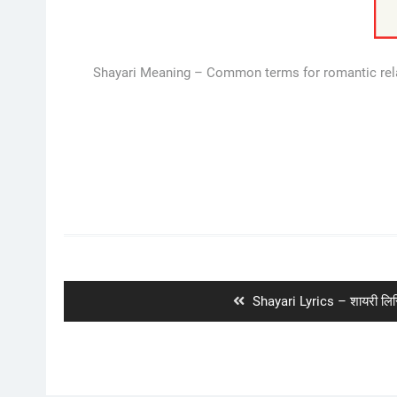
Shayari Meaning – Common terms for romantic relatio
Post
navigation
Previous
Shayari Lyrics – शायरी लिर
post: