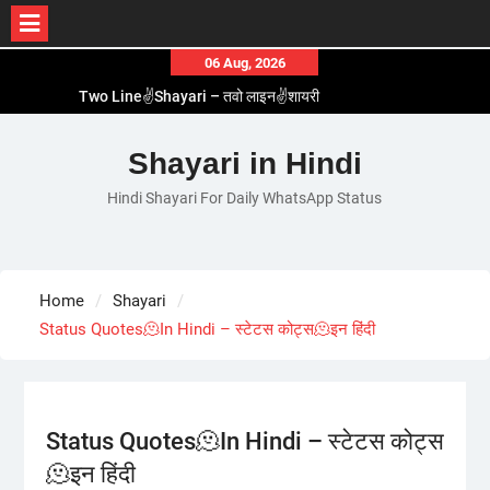
Skip
06 Aug, 2026
to
Two Line✌️Shayari – तवो लाइन✌️शायरी
content
Love😓Lines In Hindi – लव😓लाइन्स इन हिंदी
Romantic Love😽Status – रोमांटिक लव😽स्टेटस
Shayari in Hindi
Love🥳Poetry In Hindi – लव🥳पोएट्री इन हिंदी
Hindi Shayari For Daily WhatsApp Status
1 Line☝️Shayari In Hindi – १ लाइन☝️शायरी इन हिंदी
Home
Shayari
Status Quotes🫠In Hindi – स्टेटस कोट्स🫠इन हिंदी
Status Quotes🫠In Hindi – स्टेटस कोट्स
🫠इन हिंदी