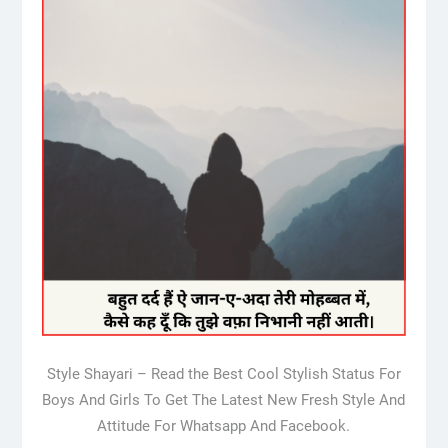
Style Shayari – Read the Best Cool Stylish Status For
Boys And Girls To Get The Latest New Fresh Style And
Attitude For Whatsapp And Facebook.