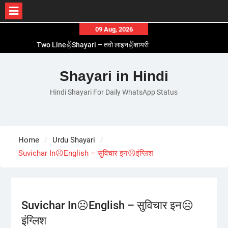
Skip
09 Aug, 2026
to
Two Line✌️Shayari – तवो लाइन✌️शायरी
content
Love😓Lines In Hindi – लव😓लाइन्स इन हिंदी
Romantic Love😽Status – रोमांटिक लव😽स्टेटस
Shayari in Hindi
Love🥳Poetry In Hindi – लव🥳पोएट्री इन हिंदी
Hindi Shayari For Daily WhatsApp Status
1 Line☝️Shayari In Hindi – १ लाइन☝️शायरी इन हिंदी
Home
Urdu Shayari
Suvichar In☹️English – सुविचार इन☹️इंग्लिश
Suvichar In☹️English – सुविचार इन☹️
इंग्लिश