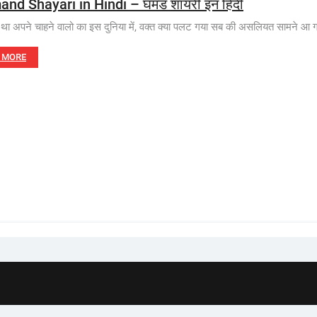
nd Shayari in Hindi – घमंड शायरी इन हिंदी
ड था अपने चाहने वालो का इस दुनिया में, वक्त क्या पलट गया सब की असलियत सामने आ ग
 MORE