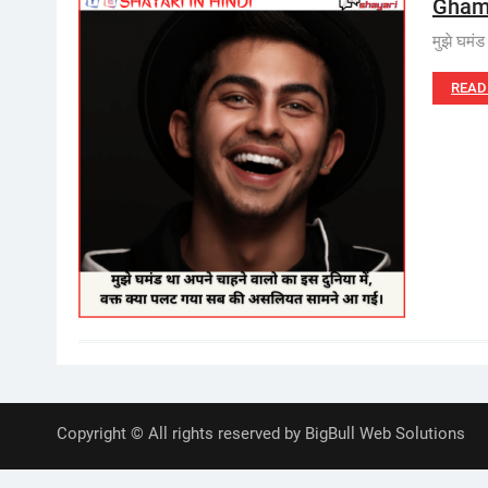
Ghama
मुझे घमं
READ
Copyright © All rights reserved by BigBull Web Solutions