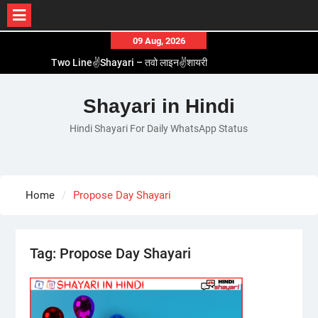
Skip
09 Aug, 2026
to
Two Line✌️Shayari – तवो लाइन✌️शायरी
content
Love😓Lines In Hindi – लव😓लाइन्स इन हिंदी
Romantic Love😽Status – रोमांटिक लव😽स्टेटस
Shayari in Hindi
Love🥳Poetry In Hindi – लव🥳पोएट्री इन हिंदी
Hindi Shayari For Daily WhatsApp Status
1 Line☝️Shayari In Hindi – १ लाइन☝️शायरी इन हिंदी
Home
Propose Day Shayari
Tag:
Propose Day Shayari