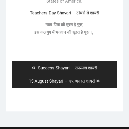
States of America.
Teachers Day Shayari – टीचर्स डे शायरी
माता-पिता की मूरत है गुरू,
इस कलयुग में भगवान की सूरत है गुरू।,
Post
navigation
Previous
Success Shayari – सफलता शायरी
post:
Next
15 August Shayari – १५ अगस्त शायरी
post: