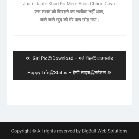
Jaate Jaate Khud Ko Mere Paas Chhod Gaya.
उस शख्स को बिछड़ने का सलीका नहीं आता,
जाते जाते खुद को मेरे पास छोड़ गया।
Post
navigation
Previous
Girl Pic😊Download – गर्ल पिछ😊डाउनलोड
post:
Next
Happy Life🤗Status – हैप्पी लाइफ🤗स्टेटस
post:
Copyright © All rights reserved by BigBull Web Solutions